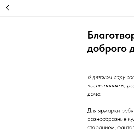
Благотво
доброго 
В детском саду со
воспитанников, ро
дома.
Для ярмарки ребят
разнообразные ку
старанием, фантаз