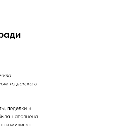
 ради
инила
тям из детского
ы, поделки и
была наполнена
знакомились с