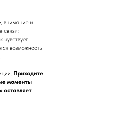
е, внимание и
е связи:
к чувствует
ется возможность
.
иции.
Приходите
мые моменты
» оставляет