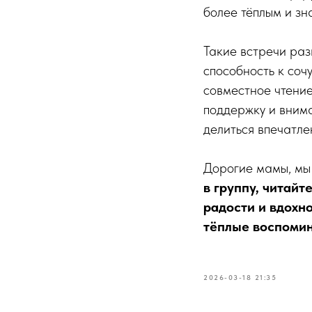
более тёплым и зн
Такие встречи раз
способность к соч
совместное чтение
поддержку и внима
делиться впечатле
Дорогие мамы, мы
в группу, читай
радости и вдохн
тёплые воспомин
2026-03-18 21:35