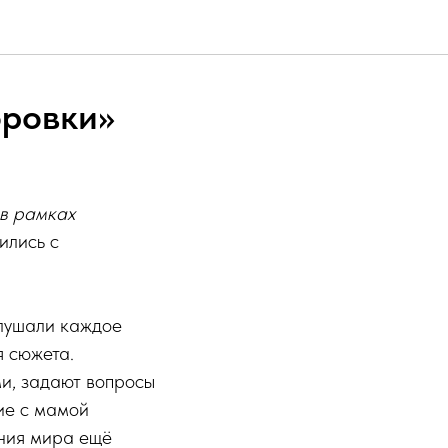
оровки»
 в рамках
ились с
слушали каждое
я сюжета.
и, задают вопросы
ие с мамой
ания мира ещё